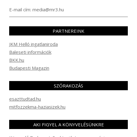
E-mail cím: media@mr3.hu
PARTNEREINK
JKM Helló ingatlaniroda
Baleseti információk
BKK.hu
Budapesti Magazin
SZÓRAKOZÁS
esazttudtad.hu
mitfozzekma-haziasizek.hu
AKI FIGYEL A KÖNYVELÉSÜNKRE