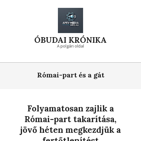
Skip
to
content
ÓBUDAI KRÓNIKA
A polgári oldal
Primary
Navigation
Római-part és a gát
Menu
Folyamatosan zajlik a
Római-part takarítása,
jövő héten megkezdjük a
fertőtlenítést