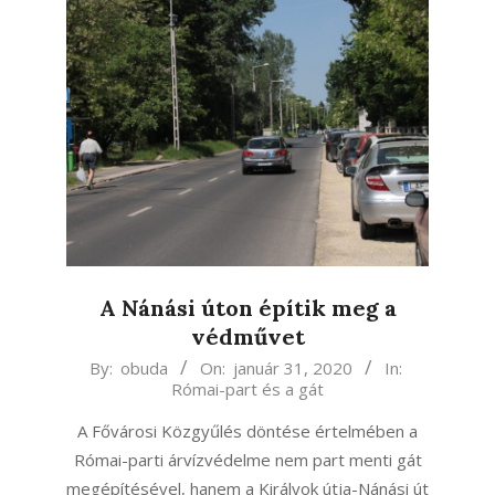
A Nánási úton építik meg a
védművet
2020-
By:
obuda
On:
január 31, 2020
In:
Római-part és a gát
01-
31
A Fővárosi Közgyűlés döntése értelmében a
Római-parti árvízvédelme nem part menti gát
megépítésével, hanem a Királyok útja-Nánási út