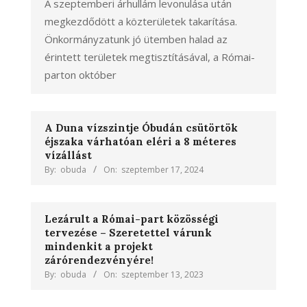
A szeptemberi árhullám levonulása után
megkezdődött a közterületek takarítása.
Önkormányzatunk jó ütemben halad az
érintett területek megtisztításával, a Római-
parton október
A Duna vízszintje Óbudán csütörtök
éjszaka várhatóan eléri a 8 méteres
vízállást
By:
obuda
On:
szeptember 17, 2024
Lezárult a Római-part közösségi
tervezése – Szeretettel várunk
mindenkit a projekt
zárórendezvényére!
By:
obuda
On:
szeptember 13, 2023