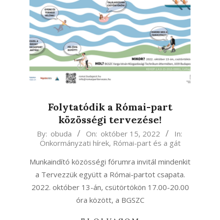
Folytatódik a Római-part
közösségi tervezése!
2022-
By:
obuda
On:
október 15, 2022
In:
Önkormányzati hírek
,
Római-part és a gát
10-
15
Munkaindító közösségi fórumra invitál mindenkit
a Tervezzük együtt a Római-partot csapata.
2022. október 13-án, csütörtökön 17.00-20.00
óra között, a BGSZC