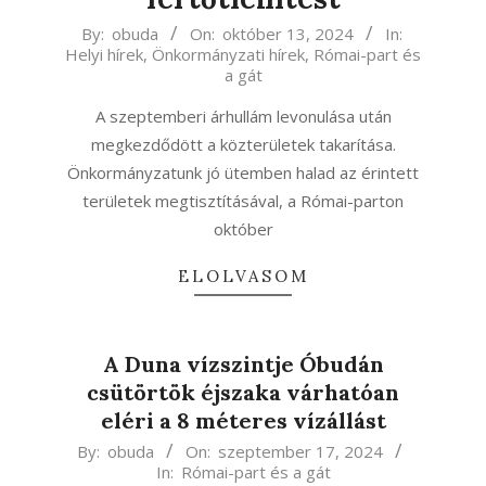
2024-
By:
obuda
On:
október 13, 2024
In:
Helyi hírek
,
Önkormányzati hírek
,
Római-part és
10-
a gát
13
A szeptemberi árhullám levonulása után
megkezdődött a közterületek takarítása.
Önkormányzatunk jó ütemben halad az érintett
területek megtisztításával, a Római-parton
október
ELOLVASOM
A Duna vízszintje Óbudán
csütörtök éjszaka várhatóan
eléri a 8 méteres vízállást
2024-
By:
obuda
On:
szeptember 17, 2024
In:
Római-part és a gát
09-