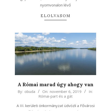
nyomvonalon lévő
ELOLVASOM
A Római marad úgy ahogy van
2019-
By:
obuda
On:
november 6, 2019
In:
Római-part és a gát
11-
06
A III. kerületi önkormányzat üdvözli a Fővárosi