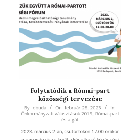
Folytatódik a Római-part
közösségi tervezése
2023-
By:
obuda
On:
február 28, 2023
In:
Önkormányzati választások 2019
,
Római-part
02-
és a gát
28
2023. március 2-án, csütörtökön 17.00 órakor
megrendezésre kerül a következő közösségi