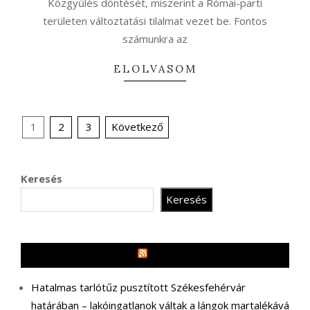
Közgyűlés döntését, miszerint a Római-parti
területen változtatási tilalmat vezet be. Fontos
számunkra az
ELOLVASOM
Bejegyzések
1
2
3
Következő
lapozása
Keresés
Keresés
MR3
Hatalmas tarlótűz pusztított Székesfehérvár
határában – lakóingatlanok váltak a lángok martalékává