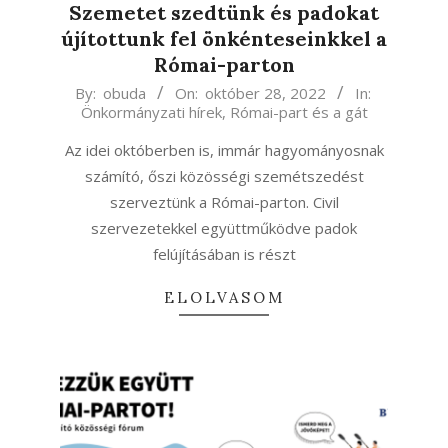
Szemetet szedtünk és padokat
újítottunk fel önkénteseinkkel a
Római-parton
2022-
By:
obuda
On:
október 28, 2022
In:
Önkormányzati hírek
,
Római-part és a gát
10-
28
Az idei októberben is, immár hagyományosnak
számító, őszi közösségi szemétszedést
szerveztünk a Római-parton. Civil
szervezetekkel együttműködve padok
felújításában is részt
ELOLVASOM