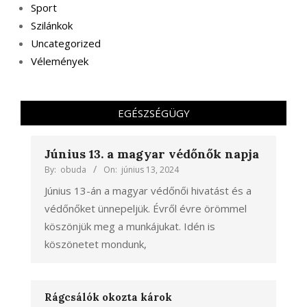
Sport
Szilánkok
Uncategorized
Vélemények
EGÉSZSÉGÜGY
Június 13. a magyar védőnők napja
By:
obuda
On:
június 13, 2024
Június 13-án a magyar védőnői hivatást és a
védőnőket ünnepeljük. Évről évre örömmel
köszönjük meg a munkájukat. Idén is
köszönetet mondunk,
Rágcsálók okozta károk