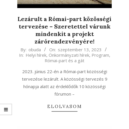
Lezárult a Római-part közösségi
tervezése – Szeretettel várunk
mindenkit a projekt
zárórendezvényére!
2023-
By:
obuda
On:
szeptember 13, 2023
In:
Helyi hírek
,
Önkormányzati hírek
,
Program
,
09-
Római-part és a gát
13
2023. június 22-én a Római-part közösségi
tervezése lezárult. A közösségi tervezés 9
hónapja alatt az érdeklődők 10 közösségi
fórumon –
ELOLVASOM