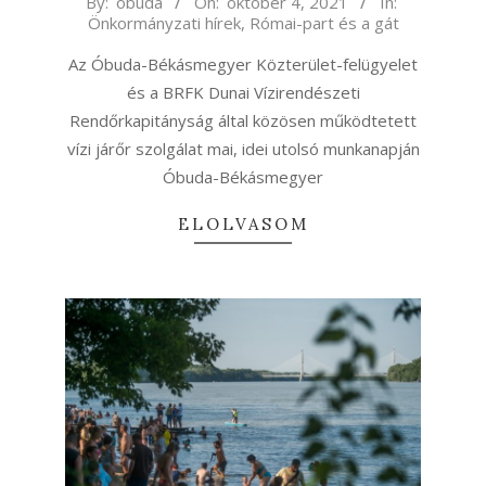
By:
obuda
On:
október 4, 2021
In:
Önkormányzati hírek
,
Római-part és a gát
10-
04
Az Óbuda-Békásmegyer Közterület-felügyelet
és a BRFK Dunai Vízirendészeti
Rendőrkapitányság által közösen működtetett
vízi járőr szolgálat mai, idei utolsó munkanapján
Óbuda-Békásmegyer
ELOLVASOM