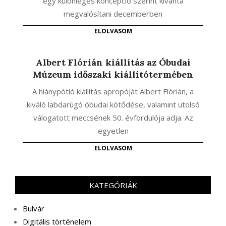
egy különleges koncepció szerint kívánta
megvalósítani decemberben
ELOLVASOM
Albert Flórián kiállítás az Óbudai
Múzeum időszaki kiállítótermében
A hiánypótló kiállítás apropóját Albert Flórián, a
kiváló labdarúgó óbudai kötődése, valamint utolsó
válogatott meccsének 50. évfordulója adja. Az
egyetlen
ELOLVASOM
KATEGÓRIÁK
Bulvár
Digitális történelem