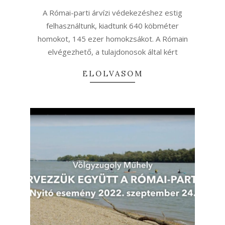
17
A Római-parti árvízi védekezéshez estig
felhasználtunk, kiadtunk 640 köbméter
homokot, 145 ezer homokzsákot. A Rómain
elvégezhető, a tulajdonosok által kért
ELOLVASOM